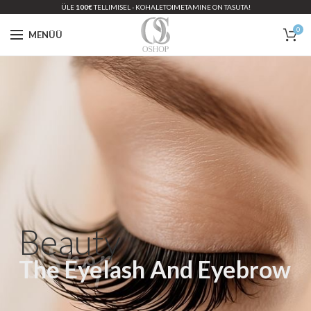
ÜLE
100€
TELLIMISEL - KOHALETOIMETAMINE ON TASUTA!
0
MENÜÜ
Beauty
OShop
The Eyelash And Eyebrow