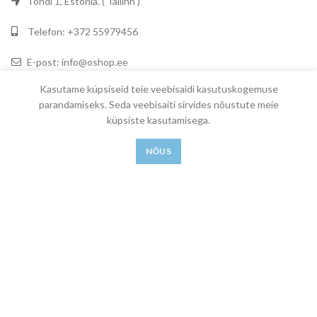
Tondi 1, Estonia. ( Tallinn )
Telefon: +372 55979456
E-post: info@oshop.ee
Kasutame küpsiseid teie veebisaidi kasutuskogemuse
parandamiseks. Seda veebisaiti sirvides nõustute meie
Lehed
küpsiste kasutamisega.
Kasutustingimused
Privaatsuspoliitika
NÕUS
Müügitingimused
Tarnetingimused
Tühistamispoliitika
Kontaktid
Unique Beauty OÜ. All Rights Reserved. Designed by
iWeb