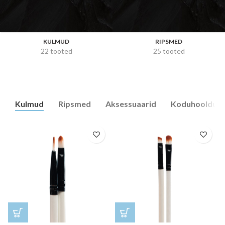
KULMUD
RIPSMED
22 tooted
25 tooted
Kulmud
Ripsmed
Aksessuaarid
Koduhooldus