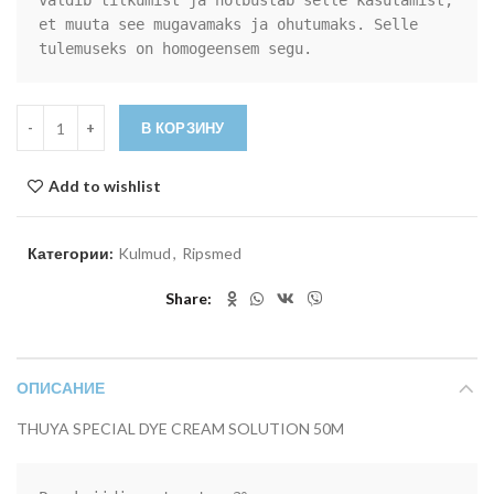
väldib tilkumist ja hõlbustab selle kasutamist, 
et muuta see mugavamaks ja ohutumaks. Selle 
tulemuseks on homogeensem segu.
Количество товара THUYA SPECIAL DYE CREAM SOLUTION
В КОРЗИНУ
Add to wishlist
Категории:
Kulmud
,
Ripsmed
Share
ОПИСАНИЕ
THUYA SPECIAL DYE CREAM SOLUTION 50M