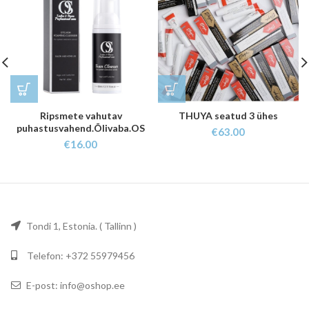
Ripsmete vahutav
THUYA seatud 3 ühes
puhastusvahend.Õlivaba.OS
€
63.00
€
16.00
Tondi 1, Estonia. ( Tallinn )
Telefon: +372 55979456
E-post: info@oshop.ee