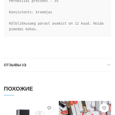
Peroksiidi protsent - 3%

Konsistents: kreemjas

Kõlblikkusaeg pärast avamist on 12 kuud. Hoida 
pimedas kohas.
ОТЗЫВЫ (0)
ПОХОЖИЕ