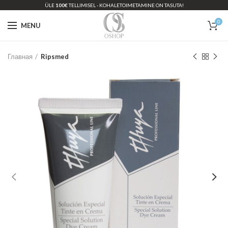
ÜLE
100€
TELLIMISEL - KOHALETOIMETAMINE ON TASUTA!
0
MENU
Главная
Ripsmed